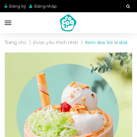
Đăng ký
Đăng nhập
|
|
Trang chủ
Được yêu thích nhất
Kem dừa Xôi lá dứa