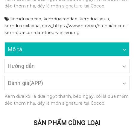
dẻo thơm nhẹ, đây là món signature tại Cocoo.
kemduacocoo
,
kemduacondao
,
kemdualadua
,
kemduaxoiladua
,
now_https://www.now.vn/ha-noi/cocoo-
kem-dua-con-dao-trieu-viet-vuong
Mô tả
Hướng dẫn
Đánh giá(APP)
Kem dừa xôi lá dứa ngọt thanh, béo ngậy, xôi lá dứa mềm
dẻo thơm nhẹ, đây là món signature tại Cocoo.
SẢN PHẨM CÙNG LOẠI