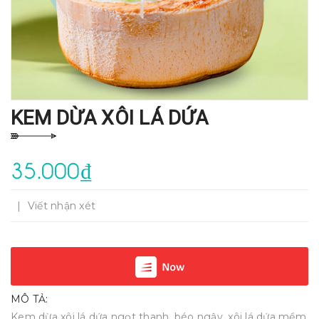
KEM DỪA XÔI LÁ DỨA
35.000₫
|
Viết nhận xét
MÔ TẢ:
Kem dừa xôi lá dứa ngọt thanh, béo ngậy, xôi lá dứa mềm