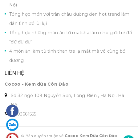
Nội
Tổng hợp món với trân châu đường đen hot trend làm
dân tình đổ lùi lụi
Tổng hợp những món ăn từ matcha làm cho giới trẻ đổ
“đứ đừ đừ”
4 món ăn làm từ tinh than tre lạ mắt mà vô cùng bổ
dưỡng
LIÊN HỆ
Cocoo - Kem dừa Côn Đảo
Số 32 ngõ 109 Nguyễn Sơn, Long Biên , Hà Nội, Hà
Nội,
0703661555
-
© Bản quyền thuộc về
Cocoo Kem Dừa Côn Đảo